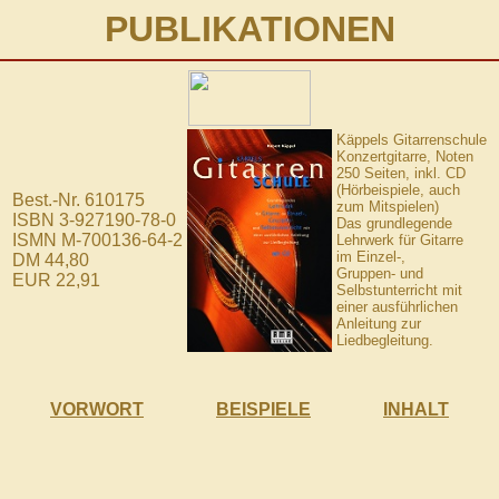
PUBLIKATIONEN
Käppels Gitarrenschule
Konzertgitarre, Noten
250 Seiten, inkl. CD
(Hörbeispiele, auch
Best.-Nr. 610175
zum Mitspielen)
ISBN 3-927190-78-0
Das grundlegende
ISMN M-700136-64-2
Lehrwerk für Gitarre
im Einzel-,
DM 44,80
Gruppen- und
EUR 22,91
Selbstunterricht mit
einer ausführlichen
Anleitung zur
Liedbegleitung.
VORWORT
BEISPIELE
INHALT